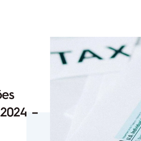
ões
 2024 –